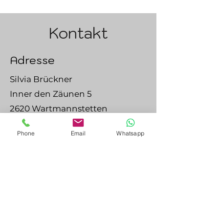
Kontakt
Adresse
Silvia Brückner
Inner den Zäunen 5
2620 Wartmannstetten
Austria
Phone
Email
Whatsapp
+43 676/6017448
silvia@cuddle-buddy-gang.at
Ich freue mich über eine
Nachricht!
Vorname