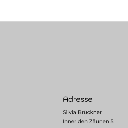
Adresse
Silvia Brückner
Inner den Zäunen 5